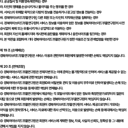
다. 공공질서 및 미풍양속에 반하는 경우
라. 타인의 명예를 손상시키거나 불이익을 주는 행위를 한 경우
마. 서비스의 위해할 목적으로 다량의 정보를 전송하거나 광고성 정보를 전송하는 경우
바. 경북하이브리드부품연구원, 다른 회원 또는 타인의 지적재산권을 침해하는 경우
사. 경북하이브리드부품연구원의 서비스 정보를 이용하여 얻은 정보를 경북하이브리드부품연구원의 사전
승낙없이 복제 또는 유통시키거나 상업적으로 이용하는 경우
아. 회원이 자신의 홈페이지와 게시판에 음란물을 게재하거나 음란사이트를 링크하는 경우
자. 본 약관을 포함하여 기타 경북하이브리드부품연구원가 정한 이용조건 및 관계법령을 위반한 경우
제 19 조 (손해배상)
경북하이브리드부품연구원은 서비스 이용과 관련하여 회원에게 발생한 어떠한 손해도 책임지지 않습니다.
제 20 조 (면책조항)
① 경북하이브리드부품연구원은 천재지변 또는 이에 준하는 불가항력으로 인하여 서비스를 제공할 수 없는
경우에는 서비스 제공에 관한 책임이 면제됩니다.
② 경북하이브리드부품연구원은 회원ID와 비밀번호 관리 및 이용상의 부주의로 인하여 발생되는 손해 또는
제3자에 의한 부정사용 등에 대한 책임이 면제됩니다.
③ 경북하이브리드부품연구원에서 제공하는 각 포탈사이트에서 얻은 정보와 특정전문가로부터의 질문의
대답 등으로 인해 회원에게 발생하는 손해는 경북하이브리드부품연구원이 책임지지 않습니다.
④ 경북하이브리드부품연구원은 회원이 경북하이브리드부품연구원의 서비스 제공으로부터 기대되는
이익을 얻지 못하였거나, 서비스 자료에 대한 취사 선택 또는, 이용으로 발생하는 손해 등에 대해서는 책임이
면제됩니다.
⑤ 경북하이브리드부품연구원은 회원이 서비스에 게재한 정보, 자료, 사실의 신뢰도, 정확성 등 그 내용에
관해서 책임을 지지 않습니다.