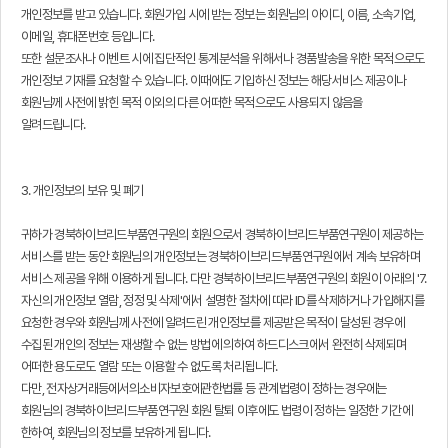
개인정보를 받고 있습니다. 회원가입 시에 받는 정보는 회원님의 아이디, 이름, 소속기업,
이메일, 휴대폰번호 등입니다.
또한 설문조사나 이벤트 시에 집단적인 통계분석을 위해서나 경품발송을 위한 목적으로도
개인정보 기재를 요청할 수 있습니다. 이때에도 기입하신 정보는 해당서비스 제공이나
회원님께 사전에 밝힌 목적 이외의 다른 어떠한 목적으로도 사용되지 않음을
알려드립니다.
3. 개인정보의 보유 및 폐기
귀하가 경북하이브리드부품연구원의 회원으로서 경북하이브리드부품연구원이 제공하는
서비스를 받는 동안 회원님의 개인정보는 경북하이브리드부품연구원에서 계속 보유하며
서비스 제공을 위해 이용하게 됩니다. 다만 경북하이브리드부품연구원의 회원이 아래의 '7.
자신의 개인정보 열람, 정정 및 삭제'에서 설명한 절차에 따라 ID를 삭제하거나 가입해지를
요청한 경우와 회원님께 사전에 알려드린 개인정보를 제공받은 목적이 달성된 경우에
수집된 개인의 정보는 재생할 수 없는 방법에 의하여 하드디스크에서 완전히 삭제되며
어떠한 용도로도 열람 또는 이용할 수 없도록 처리됩니다.
다만, 전자상거래등에서의소비자보호에관한법률 등 관계법령이 정하는 경우에는
회원님의 경북하이브리드부품연구원 회원 탈퇴 이후에도 법령이 정하는 일정한 기간에
한하여, 회원님의 정보를 보유하게 됩니다.